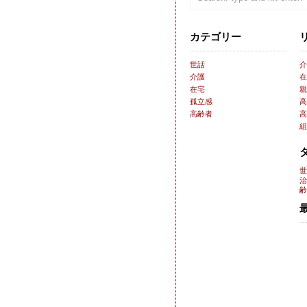
カテゴリー
世話
介
介護
在
在宅
親
孤立感
高
高齢者
高
組
世
治
齢