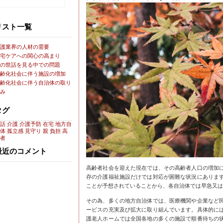
リスト一覧
護業界の人材の需要
宅ケアへの関心の高まり
の世話を見る中での問題
齢化社会に伴う施設の増加
齢化社会に伴う自治体の取り
み
タグ
話
介護
介護予防
在宅
地方自
体
孤立感
見守り
親
負担
高
者
最近のコメント
高齢者社会を迎えた現在では、その高齢者人口の増加
存の介護福祉施設だけでは対応が困難な状況にありま
ことが予想されていることから、各自治体では早急又は
その為、多くの地方自治体では、医療機関や企業など
ービスの充実及び拡大に取り組んでいます。具体的に
護老人ホームでは全国各地の多くの施設で順番待ちの